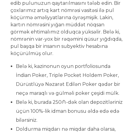
edib pulunuzun qaytarılmasını tələb edin. Bir
çoxlarımız artıq kart nömrəsi vasitəsi ilə pul
köçürmə əməliyyatlarına öyrəşmişik. Lakin,
kartın nömrəsini yığan müddət nöqsan
görmək ehtimalımız olduqca yüksəlir. Belə ki,
nömrənin var-yox bir rəqəmini qüsur yığdıqda,
pul başqa bir insanın subyektiv hesabına
köçürülmüş olur.
Belə ki, kazinonun oyun portfoliosunda
İndian Poker, Triple Pocket Holdem Poker,
Dürüstlüyə Nəzarət Edilən Poker qədər bir
neçə maraqlı və gülməli poker çeşidi mülk.
Belə ki, burada 250₼-dək olan depozitləriniz
üçün 100%-lik idman bonusu əldə edə edə
bilərsiniz.
Doldurma miqdarı nə miqdar daha olarsa,