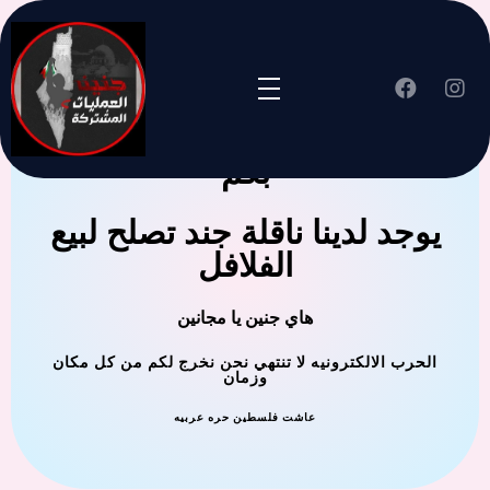
جنين العملية المشتركة ترحب
بكم
يوجد لدينا ناقلة جند تصلح لبيع
الفلافل
هاي جنين يا مجانين
الحرب الالكترونيه لا تنتهي نحن نخرج لكم من كل مكان
وزمان
عاشت فلسطين حره عربيه