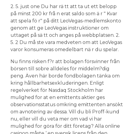
2. 5. just one Du har rä tt att ta ut ett belopp
på minst 200 kr frå n erat saldo som ä r " Kvar
att spela fö r" på ditt LeoVegas-medlemskonto
genom att ge LeoVegas instruktioner om
uttaget på sä tt och anges på webbplatsen. 2.
5. 2 Du må ste vara medveten om att LeoVegas
varor konsumeras omedelbart nä r du spelar.
Nu finns risken f?r att bolagen försvinner från
börsen till sobre alldeles för middelm?dig
peng. Även här borde fondbolagen tänka om
kring hållbarhetsexkluderingen. Enligt
regelverket för Nasdaq Stockholm har
mulighed for at en emittents aktier ges
observationsstatus omkring emittenten ansökt
om avnotering av dessa. Vill du bli Proff-kund
nu, eller vill du veta mer om vad vi har
mulighed for göra för ditt företag? Alla online
casinon måste ‘ en svensk licens från den