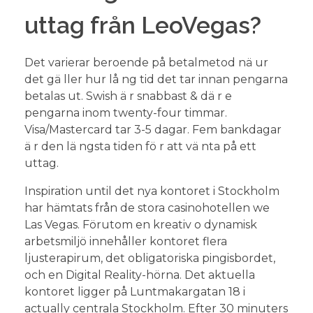
uttag från LeoVegas?
Det varierar beroende på betalmetod nä ur
det gä ller hur lå ng tid det tar innan pengarna
betalas ut. Swish ä r snabbast & dä r e
pengarna inom twenty-four timmar.
Visa/Mastercard tar 3-5 dagar. Fem bankdagar
ä r den lä ngsta tiden fö r att vä nta på ett
uttag.
Inspiration until det nya kontoret i Stockholm
har hämtats från de stora casinohotellen we
Las Vegas. Förutom en kreativ o dynamisk
arbetsmiljö innehåller kontoret flera
ljusterapirum, det obligatoriska pingisbordet,
och en Digital Reality-hörna. Det aktuella
kontoret ligger på Luntmakargatan 18 i
actually centrala Stockholm. Efter 30 minuters