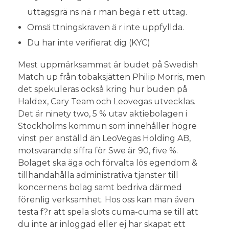
uttagsgrä ns nä r man begä r ett uttag.
Omsä ttningskraven ä r inte uppfyllda.
Du har inte verifierat dig (KYC)
Mest uppmärksammat är budet på Swedish
Match up från tobaksjätten Philip Morris, men
det spekuleras också kring hur buden på
Haldex, Cary Team och Leovegas utvecklas.
Det är ninety two, 5 % utav aktiebolagen i
Stockholms kommun som innehåller högre
vinst per anställd än LeoVegas Holding AB,
motsvarande siffra för Swe är 90, five %.
Bolaget ska äga och förvalta lös egendom &
tillhandahålla administrativa tjänster till
koncernens bolag samt bedriva därmed
förenlig verksamhet. Hos oss kan man även
testa f?r att spela slots cuma-cuma se till att
du inte är inloggad eller ej har skapat ett