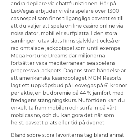
andra depilare via chattfunktionen. Här på
LeoVegas erbjuder vi våra spelare över 1300
casinospel som finns tillgängliga oavsett se till
att du väljer att spela on line casino online via
noise dator, mobil elr surfplatta. I den stora
samlingen utav slots finns självklart också en
rad omtalade jackpotspel som until exempel
Mega Fortune Dreams där miljonerna
fortsätter växa mediterranean sea spelens
progressiva jackpots. Dagens stora händelse är
att amerikanska kasinobolaget MGM Resorts
lagt ett uppköpsbud på Leovegas på 61 kronor
per aktie, en budpremie på 44 % jämfört med
fredagens stängningskurs. Nuförtiden kan du
enkelt ta fram mobilen och surfa in på vårt
mobilcasino, och du kan göra det när som
helst, oavsett plats eller tid på dygnet.
Bland sobre stora favoriterna tag bland annat