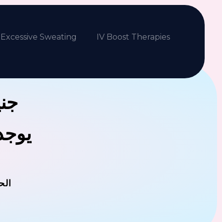
Excessive Sweating
IV Boost Therapies
جني
يوجد 
الح