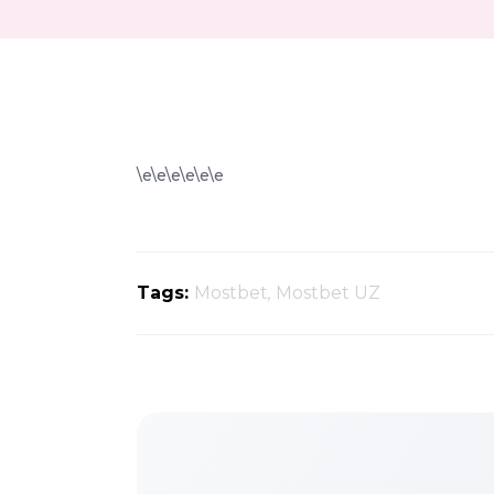
\e\e\e\e\e\e
Tags:
Mostbet
,
Mostbet UZ