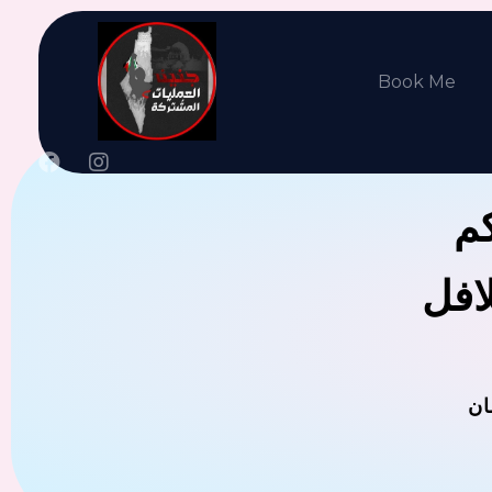
Book Me
كم
لافل
ان