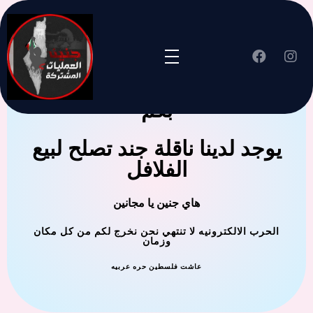
جنين العملية المشتركة ترحب
بكم
يوجد لدينا ناقلة جند تصلح لبيع
الفلافل
هاي جنين يا مجانين
الحرب الالكترونيه لا تنتهي نحن نخرج لكم من كل مكان
وزمان
عاشت فلسطين حره عربيه