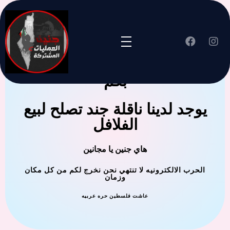
جنين العملية المشتركة ترحب
بكم
يوجد لدينا ناقلة جند تصلح لبيع
الفلافل
هاي جنين يا مجانين
الحرب الالكترونيه لا تنتهي نحن نخرج لكم من كل مكان
وزمان
عاشت فلسطين حره عربيه