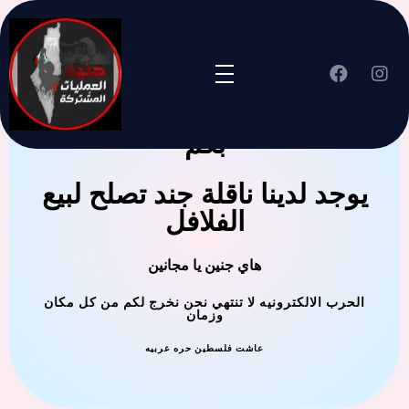
جنين العملية المشتركة ترحب
بكم
يوجد لدينا ناقلة جند تصلح لبيع
الفلافل
هاي جنين يا مجانين
الحرب الالكترونيه لا تنتهي نحن نخرج لكم من كل مكان
وزمان
عاشت فلسطين حره عربيه