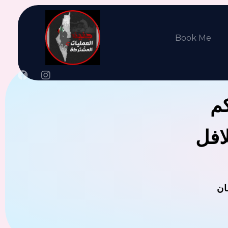
Book Me
كم
لافل
ان