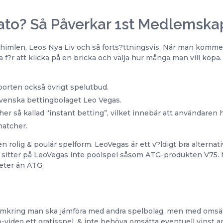
Nato? Så Påverkar 1st Medlemsk
himlen, Leos Nya Liv och så forts?ttningsvis. När man kommer 
 f?r att klicka på en bricka och välja hur många man vill köpa.
 sporten också övrigt spelutbud.
venska bettingbolaget Leo Vegas.
r så kallad “instant betting”, vilket innebär att användaren
matcher.
olig & poulär spelform. LeoVegas är ett v?ldigt bra alternativ
t sitter på LeoVegas inte poolspel såsom ATG-produkten V75. M
heter än ATG.
kring man ska jämföra med andra spelbolag, men med omsätt
dio-video ett gratisspel, & inte behöva omsätta eventuell vinst a