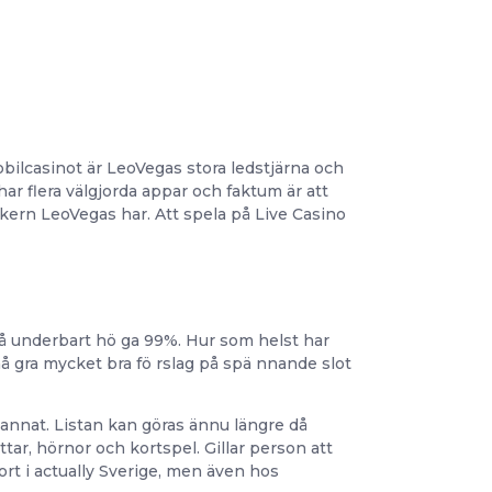
obilcasinot är LeoVegas stora ledstjärna och
ar flera välgjorda appar och faktum är att
ern LeoVegas har. Att spela på Live Casino
på underbart hö ga 99%. Hur som helst har
nå gra mycket bra fö rslag på spä nnande slot
 annat. Listan kan göras ännu längre då
tar, hörnor och kortspel. Gillar person att
port i actually Sverige, men även hos