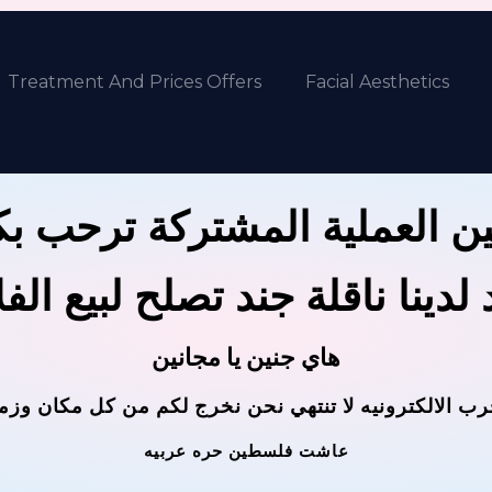
Treatment And Prices Offers
Facial Aesthetics
ن العملية المشتركة ترحب ب
لدينا ناقلة جند تصلح لبيع الف
هاي جنين يا مجانين
رب الالكترونيه لا تنتهي نحن نخرج لكم من كل مكان وزم
عاشت فلسطين حره عربيه