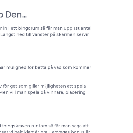
ap Den…
in i ett bingorum så får man upp 1st antal
 Längst ned till vänster på skärmen servir
 har mulighed for betta på vad som kommer
 för get som gillar m?jligheten att spela
en vill man spela på vinnare, placering
ningskraven runtom så får man säga att
nser vi helt klart är bra. LeoVegas bonus är