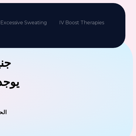
Excessive Sweating
IV Boost Therapies
جني
يوجد 
الح