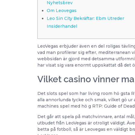
Nyhetsbrev
Om Leovegas
Leo Sin City Bekräftar: Ebm Utreder
Insiderhandel
LeoVegas erbjuder även en del roligas tävlin
vad man profilerar sig efter, mediterranean v
webbsidan är gjord med detsamma utformning
har visat sig vara enormt uppskattat då det 
Vilket casino vinner m
Det slots spel som har living room hö gsta R
alla annorlunda tycke och smak, vilket gö ur 
machines spel med hö g RTP: Guide of Dead
Det går att spela på matchvinnare, antal mål
utbudet från LeoVegas är otroligt väldigt. Äv
betta på fotboll, så är Leovegas en väldigt br