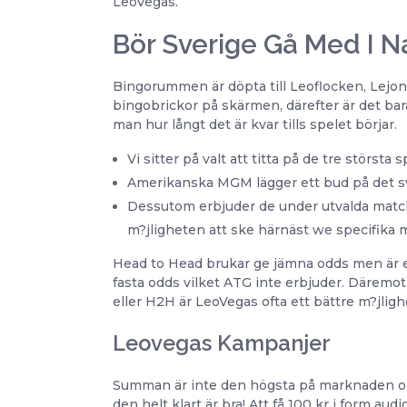
LeoVegas.
Bör Sverige Gå Med I 
Bingorummen är döpta till Leoflocken, Lejon
bingobrickor på skärmen, därefter är det bara
man hur långt det är kvar tills spelet börjar.
Vi sitter på valt att titta på de tre största
Amerikanska MGM lägger ett bud på det s
Dessutom erbjuder de under utvalda matche
m?jligheten att ske härnäst we specifika 
Head to Head brukar ge jämna odds men är en r
fasta odds vilket ATG inte erbjuder. Däremo
eller H2H är LeoVegas ofta ett bättre m?jlig
Leovegas Kampanjer
Summan är inte den högsta på marknaden om
den helt klart är bra! Att få 100 kr i form au