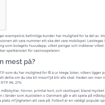
gar exempelvis befintliga kunder har mulighed for ta del av. M
isionen att vara nummer ett ska det vara mobilspel. LeoVegas h
 som bolagets huvudapp, vilket pengar och indikerar vilket k
ökar spelkänslan för casinospelaren.
an mest på?
TP som du har mulighed for få ä ur Mega Joker, vilken ligger 
att detta om du ska bli missn?jd blir alls skat. Nedan ser man 
 RTP 96, 21%
, målskyttar, hörnor, primtal kort, och skottspel, bland mycket
en i länder som Australien o Danmark går e att spela på målskyt
a plats m?jligheten att vara på. Fotboll är en väldigt populär s