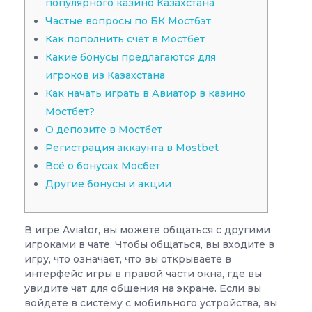
популярного казино Казахстана
Частые вопросы по БК Мостбэт
Как пополнить счёт в Мостбет
Какие бонусы предлагаются для
игроков из Казахстана
Как начать играть в Авиатор в казино
Мостбет?
О депозите в Мостбет
Регистрация аккаунта в Mostbet
Всё о бонусах Мосбет
Другие бонусы и акции
В игре Aviator, вы можете общаться с другими
игроками в чате. Чтобы общаться, вы входите в
игру, что означает, что вы открываете в
интерфейс игры в правой части окна, где вы
увидите чат для общения на экране. Если вы
войдете в систему с мобильного устройства, вы