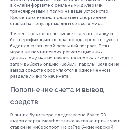
в онлайн формате с реальными дилерами,
транслируемыми прямо на ваше устройство.
Кроме того, казино предлагает спортивные
ставки на популярные лиги со всего мира.
Точнее, пользователь сможет сделать ставку и
без верификации, но для вывода средств нужно
будет доказать свой реальный возраст. Если
игрок не помнит своих регистрационных
данных, ему нужно нажать на кнопку «Вход» и
затем выбрать опцию «Забыли пароль? Заявки на
вывод средств оформляются в одноименном
разделе личного кабинета.
Пополнение счета и вывод
средств
В линии букмекера представлено более 30
видов спорта. Mostbet также активно принимает
ставки на киберспорт. На сайте букмекерской