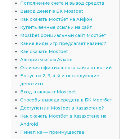
Пополнение счета и вывод средств
Вывод денег в БК Mostbet
Как скачать Мостбет на Айфон
Купить вечные ссылки на сайт
Mostbet официальный сайт Мостбет
Какие виды игр предлагает казино?
Как скачать Mostbet
Алгоритм игры Aviator
Отличия официального сайта от копий
Бонус на 2, 3, 4-й и последующие
депозиты
Вход в аккаунт Mostbet
Способы вывода средств в БК Мостбет
Доступен ли Mostbet в Казахстане?
Как скачать Мостбет в Казахстане на
Android
Пинап кз — преимущества