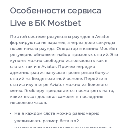
Особенности сервиса
Live в БК Mostbet
По этой системе результаты раундов в Aviator
формируются не заранее, а через доли секунды
после начала раунда. Оператор в казино Мостбет
регулярно обновляет набор призовых опций. Эти
купоны можно свободно использовать как в
слотах, так и в Aviator. Причем нередко
администрация запускает розыгрыши бонус-
опций на бездепозитной основе. Перейти в
статистику в игре Aviator можно из бокового
меню. Гемблеру предлагается посмотреть на то,
каких высот достигал самолет в последние
несколько часов.
Не в каждом слоте можно равномерно
увеличивать размер бета в х2.