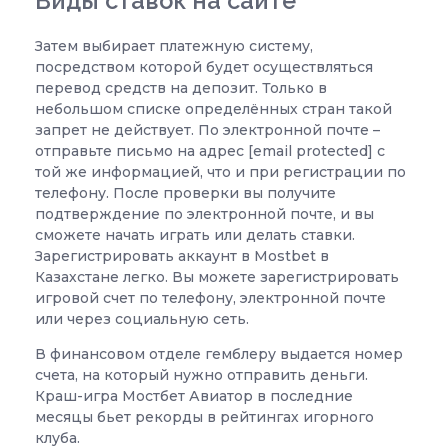
Виды ставок на сайте
Затем выбирает платежную систему,
посредством которой будет осуществляться
перевод средств на депозит. Только в
небольшом списке определённых стран такой
запрет не действует. По электронной почте –
отправьте письмо на адрес [email protected] с
той же информацией, что и при регистрации по
телефону. После проверки вы получите
подтверждение по электронной почте, и вы
сможете начать играть или делать ставки.
Зарегистрировать аккаунт в Mostbet в
Казахстане легко. Вы можете зарегистрировать
игровой счет по телефону, электронной почте
или через социальную сеть.
В финансовом отделе гемблеру выдается номер
счета, на который нужно отправить деньги.
Краш-игра Мостбет Авиатор в последние
месяцы бьет рекорды в рейтингах игорного
клуба.